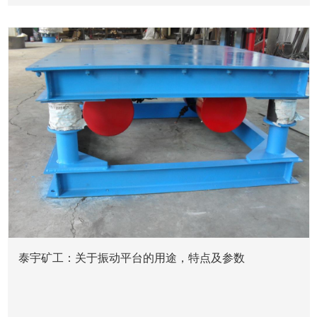
泰宇矿工：关于振动平台的用途，特点及参数