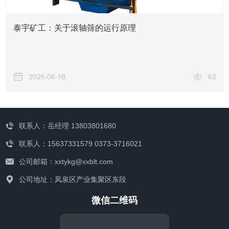
泰宇矿工：关于滚轴筛的运行原理
2026-06-18
62
联系人：岳经理 13803801680
联系人：15637331579 0373-3716021
公司邮箱：xxtykg@xxblt.com
公司地址：凤泉区产业集聚区东段
微信二维码